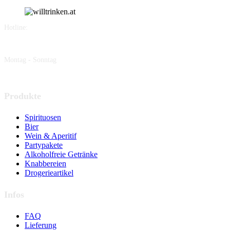
Hotline:
+43 677 619 444 66
Montag - Sonntag
19.00 - 4.30 Uhr
Produkte
Spirituosen
Bier
Wein & Aperitif
Partypakete
Alkoholfreie Getränke
Knabbereien
Drogerieartikel
Infos
FAQ
Lieferung