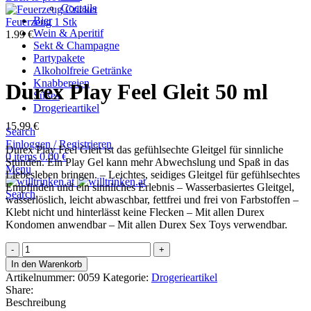
Coctails
Bier
Feuerzeug 1 Stk
Wein & Aperitif
1.99
€
Sekt & Champagne
Partypakete
Alkoholfreie Getränke
Knabbereien
Durex Play Feel Gleit 50 ml
Süßes
Drogerieartikel
15.99
€
Search
Einloggen / Registrieren
Durex Play Feel Gleit ist das gefühlsechte Gleitgel für sinnliche
0
items
0.00
€
Stunden. Ein Play Gel kann mehr Abwechslung und Spaß in das
Menu
Liebesleben bringen. – Leichtes, seidiges Gleitgel für gefühlsechtes
Empfinden und ein sinnliches Erlebnis – Wasserbasiertes Gleitgel,
Search
wasserlöslich, leicht abwaschbar, fettfrei und frei von Farbstoffen –
Klebt nicht und hinterlässt keine Flecken – Mit allen Durex
Kondomen anwendbar – Mit allen Durex Sex Toys verwendbar.
Durex
Play
In den Warenkorb
Feel
Artikelnummer:
0059
Kategorie:
Drogerieartikel
Gleit
Share:
50
Beschreibung
ml