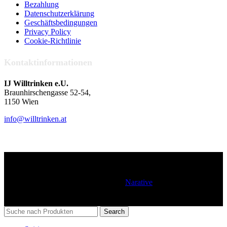
Bezahlung
Datenschutzerklärung
Geschäftsbedingungen
Privacy Policy
Cookie-Richtlinie
Kontaktinformationen
IJ Willtrinken e.U.
Braunhirschengasse 52-54,
1150 Wien
info@willtrinken.at
Copyright © IJ Willtrinken e.U. All Rights Reserved. |
Design&Devel by
Narative
🍸
Search