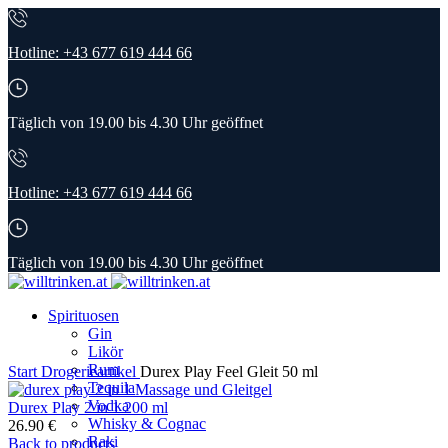
Hotline: +43 677 619 444 66
Täglich von 19.00 bis 4.30 Uhr geöffnet
Hotline: +43 677 619 444 66
Täglich von 19.00 bis 4.30 Uhr geöffnet
Spirituosen
Gin
Likör
Rum
Start
Drogerieartikel
Durex Play Feel Gleit 50 ml
Tequila
Vodka
Durex Play 2 in 1 200 ml
Whisky & Cognac
26.90
€
Raki
Back to products