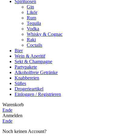
Spirituosen
Gin
Likör
Rum
Tequila
Vodka
Whisky & Cognac
Raki
Coctails
Bier
Wein & Aperitif
Sekt & Champagne
Partypakete
Alkoholfreie Getränke
Knabbereien
Süßes
Drogerieartikel
Einloggen / Registrieren
Warenkorb
Ende
Anmelden
Ende
Noch keinen Account?