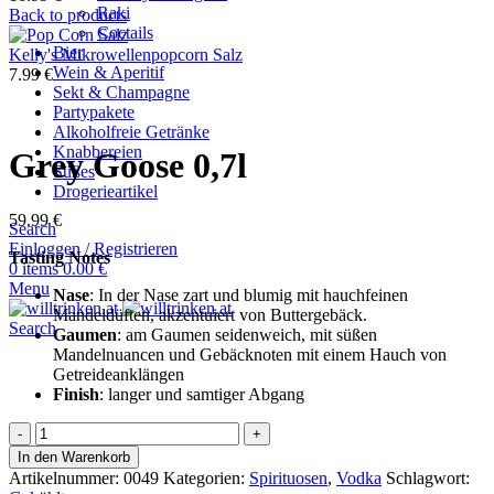
Raki
Back to products
Coctails
Bier
Kelly's Mikrowellenpopcorn Salz
Wein & Aperitif
7.99
€
Sekt & Champagne
Partypakete
Alkoholfreie Getränke
Knabbereien
Grey Goose 0,7l
Süßes
Drogerieartikel
59.99
€
Search
Einloggen / Registrieren
Tasting Notes
0
items
0.00
€
Menu
Nase
: In der Nase zart und blumig mit hauchfeinen
Mandeldüften, akzentuiert von Buttergebäck.
Search
Gaumen
: am Gaumen seidenweich, mit süßen
Mandelnuancen und Gebäcknoten mit einem Hauch von
Getreideanklängen
Finish
: langer und samtiger Abgang
Grey
Goose
In den Warenkorb
0,7l
Artikelnummer:
0049
Kategorien:
Spirituosen
,
Vodka
Schlagwort:
Menge