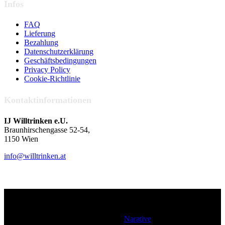
Infos
FAQ
Lieferung
Bezahlung
Datenschutzerklärung
Geschäftsbedingungen
Privacy Policy
Cookie-Richtlinie
Kontaktinformationen
IJ Willtrinken e.U.
Braunhirschengasse 52-54,
1150 Wien
info@willtrinken.at
Copyright © IJ Willtrinken e.U. All Rights Reserved. |
Design&Devel by
Narative
🍸