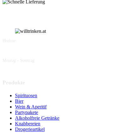
Hotline:
+43 677 619 444 66
Montag - Sonntag
19.00 - 4.30 Uhr
Produkte
Spirituosen
Bier
Wein & Aperitif
Partypakete
Alkoholfreie Getränke
Knabbereien
Drogerieartikel