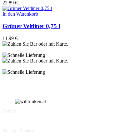
22.89
€
In den Warenkorb
Grüner Veltliner 0,75 l
11.99
€
Hotline:
+43 677 619 444 66
Montag - Sonntag