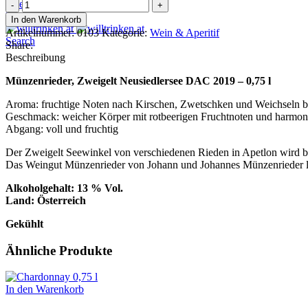
Zweigelt
0
items
0.00
€
0,75
Menu
In den Warenkorb
l
Artikelnummer:
0103
Kategorie:
Wein & Aperitif
Menge
Search
Share:
Beschreibung
Münzenrieder, Zweigelt Neusiedlersee DAC 2019 – 0,75 l
Aroma: fruchtige Noten nach Kirschen, Zwetschken und Weichseln be
Geschmack: weicher Körper mit rotbeerigen Fruchtnoten und harmon
Abgang: voll und fruchtig
Der Zweigelt Seewinkel von verschiedenen Rieden in Apetlon wird be
Das Weingut Münzenrieder von Johann und Johannes Münzenrieder lie
Alkoholgehalt: 13 % Vol.
Land: Österreich
Gekühlt
Ähnliche Produkte
In den Warenkorb