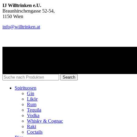
IJ Willtrinken e.U.
Braunhirschengasse 52-54,
1150 Wien
info@willtrinken.at
Copyri
Search
Spirituosen
Gin
Likör
Rum
Tequila
Vodka
Whisky & Cognac
Raki
Coctails