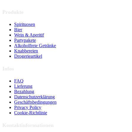
19.00 - 4.30 Uhr
Produkte
Spirituosen
Bier
Wein & Aperitif
Partypakete
Alkoholfreie Getränke
Knabbereien
Drogerieartikel
Infos
FAQ
Lieferung
Bezahlung
Datenschutzerklärung
Geschäftsbedingungen
Privacy Policy
Cookie-Richtlinie
Kontaktinformationen